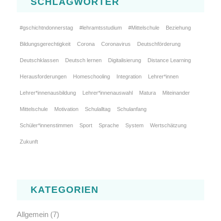
SCHLAGWÖRTER
#gschichtndonnerstag
#lehramtsstudium
#Mittelschule
Beziehung
Bildungsgerechtigkeit
Corona
Coronavirus
Deutschförderung
Deutschklassen
Deutsch lernen
Digitalisierung
Distance Learning
Herausforderungen
Homeschooling
Integration
Lehrer*innen
Lehrer*innenausbildung
Lehrer*innenauswahl
Matura
Miteinander
Mittelschule
Motivation
Schulalltag
Schulanfang
Schüler*innenstimmen
Sport
Sprache
System
Wertschätzung
Zukunft
KATEGORIEN
Allgemein
(7)