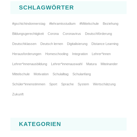
SCHLAGWÖRTER
#gschichtndonnerstag
#lehramtsstudium
#Mittelschule
Beziehung
Bildungsgerechtigkeit
Corona
Coronavirus
Deutschförderung
Deutschklassen
Deutsch lernen
Digitalisierung
Distance Learning
Herausforderungen
Homeschooling
Integration
Lehrer*innen
Lehrer*innenausbildung
Lehrer*innenauswahl
Matura
Miteinander
Mittelschule
Motivation
Schulalltag
Schulanfang
Schüler*innenstimmen
Sport
Sprache
System
Wertschätzung
Zukunft
KATEGORIEN