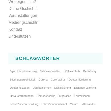
Wer eigentlich?
Deine Gschicht!
Veranstaltungen
Mediengschichtn
Kontakt
Unterstützen
SCHLAGWÖRTER
#gschichtndonnerstag
#lehramtsstudium
#Mittelschule
Beziehung
Bildungsgerechtigkeit
Corona
Coronavirus
Deutschförderung
Deutschklassen
Deutsch lernen
Digitalisierung
Distance Learning
Herausforderungen
Homeschooling
Integration
Lehrer*innen
Lehrer*innenausbildung
Lehrer*innenauswahl
Matura
Miteinander