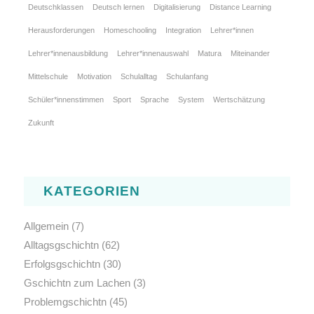
Deutschklassen
Deutsch lernen
Digitalisierung
Distance Learning
Herausforderungen
Homeschooling
Integration
Lehrer*innen
Lehrer*innenausbildung
Lehrer*innenauswahl
Matura
Miteinander
Mittelschule
Motivation
Schulalltag
Schulanfang
Schüler*innenstimmen
Sport
Sprache
System
Wertschätzung
Zukunft
KATEGORIEN
Allgemein
(7)
Alltagsgschichtn
(62)
Erfolgsgschichtn
(30)
Gschichtn zum Lachen
(3)
Problemgschichtn
(45)