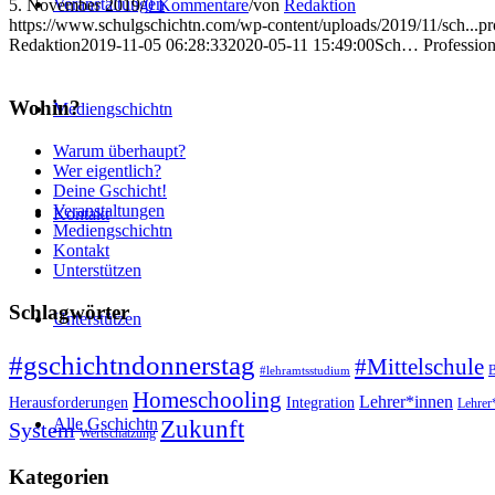
Veranstaltungen
5. November 2019
/
0 Kommentare
/
von
Redaktion
https://www.schulgschichtn.com/wp-content/uploads/2019/11/sch...pro
Redaktion
2019-11-05 06:28:33
2020-05-11 15:49:00
Sch… Professiona
Wohin?
Mediengschichtn
Warum überhaupt?
Wer eigentlich?
Deine Gschicht!
Veranstaltungen
Kontakt
Mediengschichtn
Kontakt
Unterstützen
Schlagwörter
Unterstützen
#gschichtndonnerstag
#Mittelschule
B
#lehramtsstudium
Homeschooling
Lehrer*innen
Herausforderungen
Integration
Lehrer
Alle Gschichtn
Zukunft
System
Wertschätzung
Kategorien