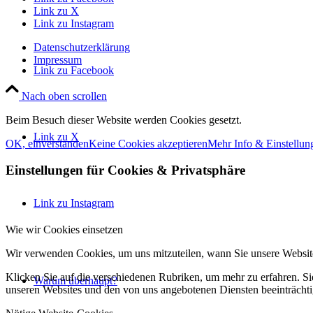
Link zu X
Link zu Instagram
Datenschutzerklärung
Impressum
Link zu Facebook
Nach oben scrollen
Beim Besuch dieser Website werden Cookies gesetzt.
Link zu X
OK, einverstanden
Keine Cookies akzeptieren
Mehr Info & Einstellun
Einstellungen für Cookies
&
Privatsphäre
Link zu Instagram
Wie wir Cookies einsetzen
Wir verwenden Cookies, um uns mitzuteilen, wann Sie unsere Website
Klicken Sie auf die verschiedenen Rubriken, um mehr zu erfahren. S
Warum überhaupt?
unseren Websites und den von uns angebotenen Diensten beeinträcht