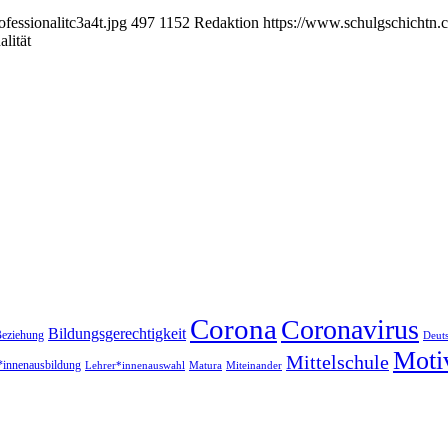
fessionalitc3a4t.jpg
497
1152
Redaktion
https://www.schulgschichtn.
lität
Corona
Coronavirus
Bildungsgerechtigkeit
eziehung
Deut
Moti
Mittelschule
*innenausbildung
Lehrer*innenauswahl
Matura
Miteinander