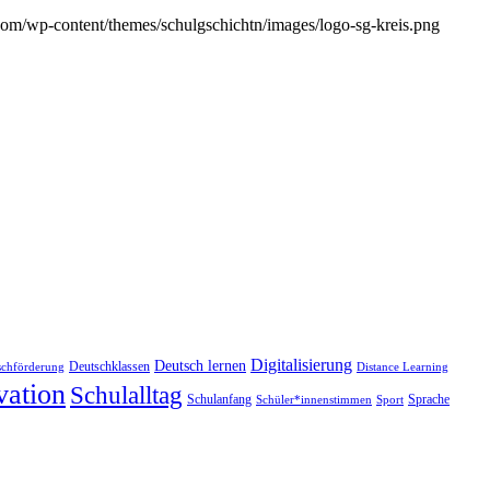
com/wp-content/themes/schulgschichtn/images/logo-sg-kreis.png
Digitalisierung
Deutsch lernen
Deutschklassen
schförderung
Distance Learning
vation
Schulalltag
Schulanfang
Sprache
Schüler*innenstimmen
Sport