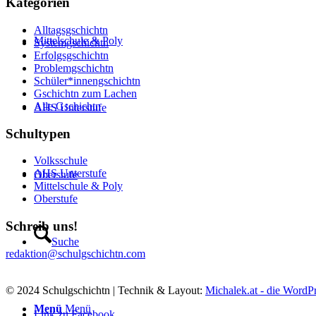
Kategorien
Alltagsgschichtn
Mittelschule & Poly
Systemgschichtn
Erfolgsgschichtn
Problemgschichtn
Schüler*innengschichtn
Gschichtn zum Lachen
Alle Gschichtn
AHS Unterstufe
Schultypen
Volksschule
AHS Unterstufe
Oberstufe
Mittelschule & Poly
Oberstufe
Schreib uns!
Suche
redaktion@schulgschichtn.com
© 2024 Schulgschichtn | Technik & Layout:
Michalek.at - die WordPr
Menü
Menü
Link zu Facebook