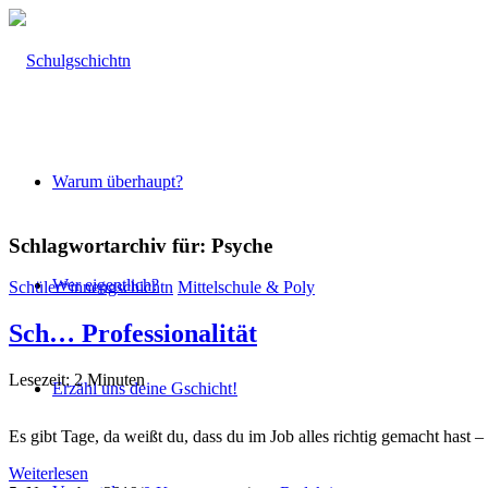
Warum überhaupt?
Schlagwortarchiv für:
Psyche
Wer eigentlich?
Schüler*innengschichtn
Mittelschule & Poly
Sch… Professionalität
Lesezeit:
2
Minuten
Erzähl uns deine Gschicht!
Es gibt Tage, da weißt du, dass du im Job alles richtig gemacht hast 
Weiterlesen