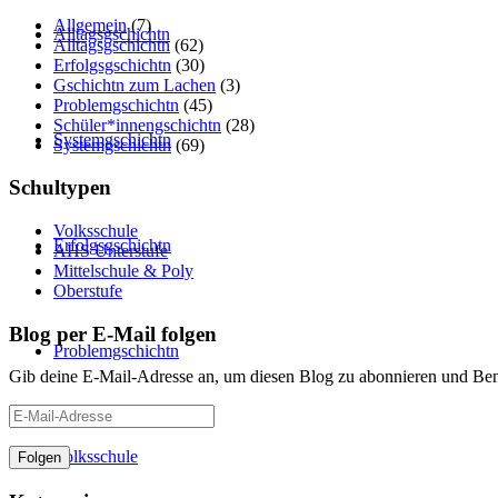
Allgemein
(7)
Alltagsgschichtn
Alltagsgschichtn
(62)
Erfolgsgschichtn
(30)
Gschichtn zum Lachen
(3)
Problemgschichtn
(45)
Schüler*innengschichtn
(28)
Systemgschichtn
Systemgschichtn
(69)
Schultypen
Volksschule
Erfolgsgschichtn
AHS Unterstufe
Mittelschule & Poly
Oberstufe
Blog per E-Mail folgen
Problemgschichtn
Gib deine E-Mail-Adresse an, um diesen Blog zu abonnieren und Bena
E-
Mail-
Adresse
Volksschule
Folgen