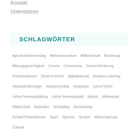
Kontakt
Unterstützen
SCHLAGWÖRTER
#gschichtndonnerstag
#lehramtsstudium
#Mittelschule
Beziehung
Bildungsgerechtigkeit
Corona
Coronavirus
Deutschförderung
Deutschklassen
Deutsch lernen
Digitalisierung
Distance Learning
Herausforderungen
Homeschooling
Integration
Lehrer*innen
Lehrer*innenausbildung
Lehrer*innenauswahl
Matura
Miteinander
Mittelschule
Motivation
Schulalltag
Schulanfang
Schüler*innenstimmen
Sport
Sprache
System
Wertschätzung
Zukunft