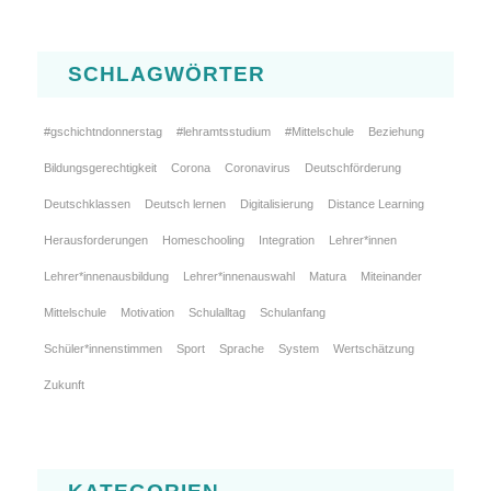
SCHLAGWÖRTER
#gschichtndonnerstag
#lehramtsstudium
#Mittelschule
Beziehung
Bildungsgerechtigkeit
Corona
Coronavirus
Deutschförderung
Deutschklassen
Deutsch lernen
Digitalisierung
Distance Learning
Herausforderungen
Homeschooling
Integration
Lehrer*innen
Lehrer*innenausbildung
Lehrer*innenauswahl
Matura
Miteinander
Mittelschule
Motivation
Schulalltag
Schulanfang
Schüler*innenstimmen
Sport
Sprache
System
Wertschätzung
Zukunft