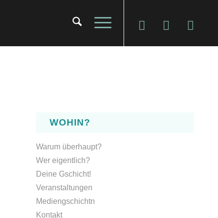
WOHIN?
Warum überhaupt?
Wer eigentlich?
Deine Gschicht!
Veranstaltungen
Mediengschichtn
Kontakt