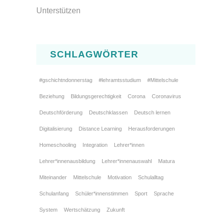
Unterstützen
SCHLAGWÖRTER
#gschichtndonnerstag
#lehramtsstudium
#Mittelschule
Beziehung
Bildungsgerechtigkeit
Corona
Coronavirus
Deutschförderung
Deutschklassen
Deutsch lernen
Digitalisierung
Distance Learning
Herausforderungen
Homeschooling
Integration
Lehrer*innen
Lehrer*innenausbildung
Lehrer*innenauswahl
Matura
Miteinander
Mittelschule
Motivation
Schulalltag
Schulanfang
Schüler*innenstimmen
Sport
Sprache
System
Wertschätzung
Zukunft