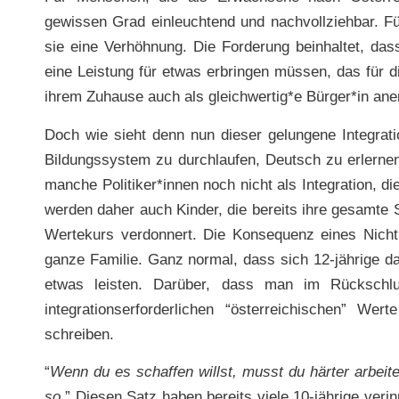
gewissen Grad einleuchtend und nachvollziehbar. F
sie eine Verhöhnung. Die Forderung beinhaltet, da
eine Leistung für etwas erbringen müssen, das für d
ihrem Zuhause auch als gleichwertig*e Bürger*in an
Doch wie sieht denn nun dieser gelungene Integra
Bildungssystem zu durchlaufen, Deutsch zu erlernen 
manche Politiker*innen noch nicht als Integration, di
werden daher auch Kinder, die bereits ihre gesamte 
Wertekurs verdonnert. Die Konsequenz eines Nichtb
ganze Familie. Ganz normal, dass sich 12-jährige d
etwas leisten. Darüber, dass man im Rückschl
integrationserforderlichen “österreichischen” Wer
schreiben.
“
Wenn du es schaffen willst, musst du härter arbeite
so.
” Diesen Satz haben bereits viele 10-jährige veri