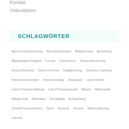
Kontakt
Unterstützen
SCHLAGWÖRTER
#gschichtndonnerstag
#lehramtsstudium
#Mittelschule
Beziehung
Bildungsgerechtigkeit
Corona
Coronavirus
Deutschförderung
Deutschklassen
Deutsch lernen
Digitalisierung
Distance Learning
Herausforderungen
Homeschooling
Integration
Lehrer*innen
Lehrer*innenausbildung
Lehrer*innenauswahl
Matura
Miteinander
Mittelschule
Motivation
Schulalltag
Schulanfang
Schüler*innenstimmen
Sport
Sprache
System
Wertschätzung
Zukunft