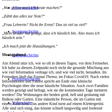
Alltagsgschichtn
„
Was genau muss ich heute machen?
“
„
Zählt das alles zur Note?
“
„
Frau Lehrerin? Nicht ihr Ernst? Das ist viel zu viel!
“
Systemgschichtn
„
Mein Bruder hat gesagt, dass ich hässlich bin. Also muss ich
hässlich sein.
“
„
Ich mach jetzt die Hausübungen.
“
Montagabend
Erfolgsgschichtn
Am Abend sitze ich, wie so oft in diesen Tagen, vor dem Fernseher.
Ich habe zu diesem Zeitpunkt noch nicht die gesunde Mischung aus
wie viel Information vertrage ich, und wie viel nicht, heraußen. Im
Fernsehen läuft das Format
Thema
, im Fokus Covid19. Nach vielen
Problemgschichtn
Informationen und Fakten spricht am Ende eine klinische
Psychologin über die neue häusliche Situation. Auch zwei Familien
werden gezeigt und befragt, wie sie die kommenden Tage meistern
werden? Die Wohnungen der beiden groß, hell und geräumig mit
Balkon oder Garten. Eine männliche Person, die im Garten mit
Volksschule
einem Kind lernt. Das andere Kind turnt auf einem Klettergerüst.
Alle sind sich einig, das könnte schnell langweilig und fordernd