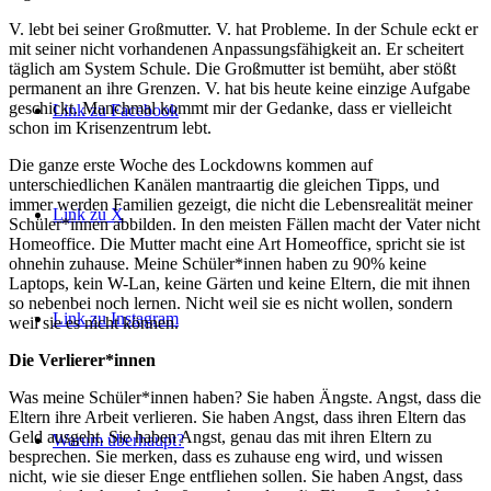
V. lebt bei seiner Großmutter. V. hat Probleme. In der Schule eckt er
mit seiner nicht vorhandenen Anpassungsfähigkeit an. Er scheitert
täglich am System Schule. Die Großmutter ist bemüht, aber stößt
permanent an ihre Grenzen. V. hat bis heute keine einzige Aufgabe
geschickt. Manchmal kommt mir der Gedanke, dass er vielleicht
Link zu Facebook
schon im Krisenzentrum lebt.
Die ganze erste Woche des Lockdowns kommen auf
unterschiedlichen Kanälen mantraartig die gleichen Tipps, und
immer werden Familien gezeigt, die nicht die Lebensrealität meiner
Link zu X
Schüler*innen abbilden. In den meisten Fällen macht der Vater nicht
Homeoffice. Die Mutter macht eine Art Homeoffice, spricht sie ist
ohnehin zuhause. Meine Schüler*innen haben zu 90% keine
Laptops, kein W-Lan, keine Gärten und keine Eltern, die mit ihnen
so nebenbei noch lernen. Nicht weil sie es nicht wollen, sondern
Link zu Instagram
weil sie es nicht können.
Die Verlierer*innen
Was meine Schüler*innen haben? Sie haben Ängste. Angst, dass die
Eltern ihre Arbeit verlieren. Sie haben Angst, dass ihren Eltern das
Geld ausgeht. Sie haben Angst, genau das mit ihren Eltern zu
Warum überhaupt?
besprechen. Sie merken, dass es zuhause eng wird, und wissen
nicht, wie sie dieser Enge entfliehen sollen. Sie haben Angst, dass