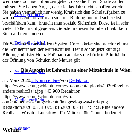
wenn sie doch nach draußen gehen, dass die Eltern Strafe zahlen
müssen. Sie haben Angst, dass sie das Jahr nicht schaffen werden.
Sie haben vermutlich nur wenig Kraft sich den Schulaufgaben zu
Wer eigentlich?
widmen. Denn, bevor man sich mit Bildung und mit sich selbst
beschäftigen kann, braucht man soziale Sicherheit. Diese ist in sehr
vielen Fällen nicht gegeben. Gerade in diesen Familien bleibt kein
Stein auf dem anderen.
Deine Gschicht!
Die Verlierer*innen in dem System Coronakrise sind wieder einmal
die Schüler*innen der Mittelschulen. Denn schon jetzt kündigt
Bildungsminister Heinz Faßmann an, dass die höchste Priorität bei
der Öffnung von Schulen der Matura gilt.
Die Autorin ist Lehrerin an einer Mittelschule in Wien.
Veranstaltungen
31. März 2020
/
2 Kommentare
/
von
Redaktion
https://www.schulgschichtn.com/wp-content/uploads/2020/03/eine-
andere-realitc3a4t.jpg
443
960
Redaktion
https://www.schulgschichtn.com/wp-
Mediengschichtn
content/themes/schulgschichtn/images/logo-sg-kreis.png
Redaktion
2020-03-31 07:33:16
2020-05-11 14:14:37
Eine andere
Realität – Was der Lockdown für Mittelschüler*innen bedeutet
Kontakt
Wohin?