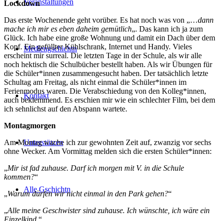
Veranstaltungen
Lockdown
Das erste Wochenende geht vorüber. Es hat noch was von „…
dann
mache ich mir es eben daheim gemütlich
„. Das kann ich ja zum
Glück. Ich habe eine große Wohnung und damit ein Dach über dem
Kopf. Ein gefüllter Kühlschrank, Internet und Handy. Vieles
Mediengschichtn
erscheint mir surreal. Die letzten Tage in der Schule, als wir alle
noch hektisch die Schulbücher bestellt haben. Als wir Übungen für
die Schüler*innen zusammengesucht haben. Der tatsächlich letzte
Schultag am Freitag, als nicht einmal die Schüler*innen im
Ferienmodus waren. Die Verabschiedung von den Kolleg*innen,
Kontakt
auch beklemmend. Es erschien mir wie ein schlechter Film, bei dem
ich sehnlichst auf den Abspann wartete.
Montagmorgen
Unterstützen
Am Montag wache ich zur gewohnten Zeit auf, zwanzig vor sechs
ohne Wecker. Am Vormittag melden sich die ersten Schüler*innen:
„
Mir ist fad zuhause. Darf ich morgen mit V. in die Schule
kommen?
“
Alle Gschichtn
„
Warum dürfen wir nicht einmal in den Park gehen?
“
„
Alle meine Geschwister sind zuhause. Ich wünschte, ich wäre ein
Einzelkind.
“