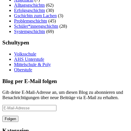
Alltagsgschichtn
(62)
Erfolgsgschichtn
(30)
Gschichtn zum Lachen
(3)
Problemgschichtn
(45)
Schüler*innengschichtn
(28)
Systemgschichtn
(69)
Schultypen
Volksschule
AHS Unterstufe
Mittelschule & Poly
Oberstufe
Blog per E-Mail folgen
Gib deine E-Mail-Adresse an, um diesen Blog zu abonnieren und
Benachrichtigungen über neue Beiträge via E-Mail zu erhalten.
E-
Mail-
Adresse
Folgen
Kategorien