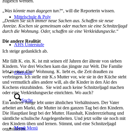
zugleich werden.
„
Was könnte man dagegen tun?
“, will die Reporterin wissen.
Mittelschule & Poly
„
Denken Sie sich immer neue Sachen aus. Schaffen sie neue
Anreize. Kochen sie gemeinsam oder machen sie eine Schnitzeljagd
durch die Wohnung. Oder, schaffen sie eine Verkleidungsecke.
“
Die andere Realität
AHS Unterstufe
Ich steige gedanklich ab.
Mir fällt K. ein. K. ist mit seinen elf Jahren der älteste von sieben
Kindern. Vor drei Wochen kam das jüngste zur Welt. Die Familie
lebt in einer 45m² Wohnung. K. liebt es, die Zeit draußen zu
Oberstufe
verbringen. Ich stelle mir K.s Mutter vor, wie sie in der Küche steht
und vermutlich alles andere will, als die Kinder in den Akt des
Kochens einzubinden. Sie wird auch keine Schnitzeljagd machen
oder eine Verkleidungsecke einrichten. Wo auch?
Suche
Ein anderer Junge lebt unter ähnlichen Verhältnissen. Der Vater
arbeitet am Markt, die Mutter ist den ganzen Tag bei den Kindern.
Die Hauptlast liegt bei der Mutter. Haushalt, Kindererziehung und
sämtliche schulische Angelegenheiten. Und jetzt sollte sie noch mit
den Kindern üben und lernen. Stimmt, und eine Schnitzeljagd
Menü
Menü
organisieren.