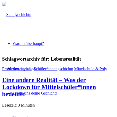
Warum überhaupt?
Schlagwortarchiv für:
Lebensrealität
Wer eigentlich?
Problemgschichtn
,
Schüler*innengschichtn
Mittelschule & Poly
Eine andere Realität – Was der
Lockdown für Mittelschüler*innen
bedeutet
Erzähl uns deine Gschicht!
Lesezeit:
3
Minuten