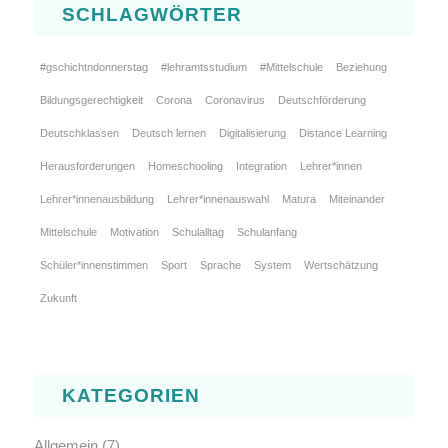
SCHLAGWÖRTER
#gschichtndonnerstag
#lehramtsstudium
#Mittelschule
Beziehung
Bildungsgerechtigkeit
Corona
Coronavirus
Deutschförderung
Deutschklassen
Deutsch lernen
Digitalisierung
Distance Learning
Herausforderungen
Homeschooling
Integration
Lehrer*innen
Lehrer*innenausbildung
Lehrer*innenauswahl
Matura
Miteinander
Mittelschule
Motivation
Schulalltag
Schulanfang
Schüler*innenstimmen
Sport
Sprache
System
Wertschätzung
Zukunft
KATEGORIEN
Allgemein
(7)