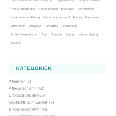
Deutschklassen
Deutsch lernen
Digitalisierung
Distance Learning
Herausforderungen
Homeschooling
Integration
Lehrer*innen
Lehrer*innenausbildung
Lehrer*innenauswahl
Matura
Miteinander
Mittelschule
Motivation
Schulalltag
Schulanfang
Schüler*innenstimmen
Sport
Sprache
System
Wertschätzung
Zukunft
KATEGORIEN
Allgemein
(7)
Alltagsgschichtn
(62)
Erfolgsgschichtn
(30)
Gschichtn zum Lachen
(3)
Problemgschichtn
(45)