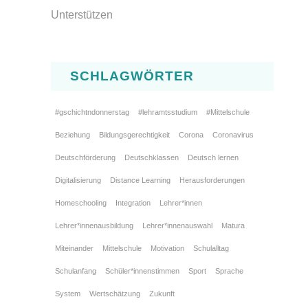
Unterstützen
SCHLAGWÖRTER
#gschichtndonnerstag
#lehramtsstudium
#Mittelschule
Beziehung
Bildungsgerechtigkeit
Corona
Coronavirus
Deutschförderung
Deutschklassen
Deutsch lernen
Digitalisierung
Distance Learning
Herausforderungen
Homeschooling
Integration
Lehrer*innen
Lehrer*innenausbildung
Lehrer*innenauswahl
Matura
Miteinander
Mittelschule
Motivation
Schulalltag
Schulanfang
Schüler*innenstimmen
Sport
Sprache
System
Wertschätzung
Zukunft