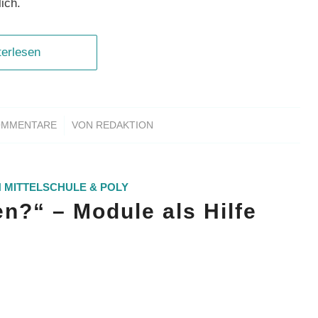
ich.
terlesen
/
OMMENTARE
VON
REDAKTION
N
MITTELSCHULE & POLY
n?“ – Module als Hilfe