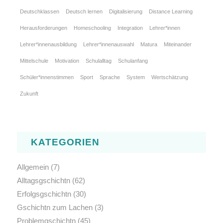
Deutschklassen
Deutsch lernen
Digitalisierung
Distance Learning
Herausforderungen
Homeschooling
Integration
Lehrer*innen
Lehrer*innenausbildung
Lehrer*innenauswahl
Matura
Miteinander
Mittelschule
Motivation
Schulalltag
Schulanfang
Schüler*innenstimmen
Sport
Sprache
System
Wertschätzung
Zukunft
KATEGORIEN
Allgemein
(7)
Alltagsgschichtn
(62)
Erfolgsgschichtn
(30)
Gschichtn zum Lachen
(3)
Problemgschichtn
(45)