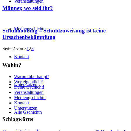
Veranstaltungen
Männer, wo seid ihr?
Mediengschichtn
Schulmobbing – Schuldzuweisung ist keine
Ursachenbekämpfung
Seite 2 von 3
1
2
3
Kontakt
Wohin?
Warum überhaupt?
Wer eigentlich?
Unterstützen
Deine Gschicht!
Veranstaltungen
Mediengschichtn
Kontakt
Unterstützen
Alle Gschichtn
Schlagwörter