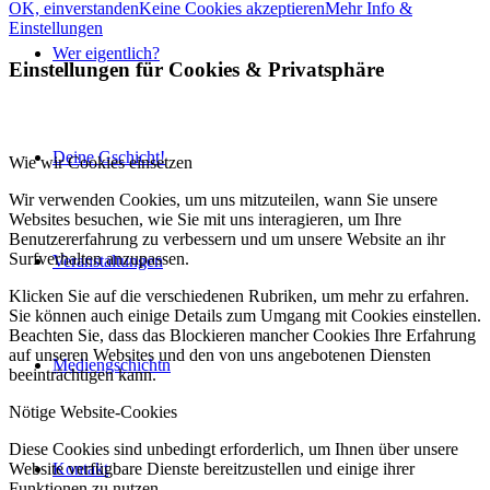
OK, einverstanden
Keine Cookies akzeptieren
Mehr Info &
Einstellungen
Wer eigentlich?
Einstellungen für Cookies
&
Privatsphäre
Deine Gschicht!
Wie wir Cookies einsetzen
Wir verwenden Cookies, um uns mitzuteilen, wann Sie unsere
Websites besuchen, wie Sie mit uns interagieren, um Ihre
Benutzererfahrung zu verbessern und um unsere Website an ihr
Surfverhalten anzupassen.
Veranstaltungen
Klicken Sie auf die verschiedenen Rubriken, um mehr zu erfahren.
Sie können auch einige Details zum Umgang mit Cookies einstellen.
Beachten Sie, dass das Blockieren mancher Cookies Ihre Erfahrung
auf unseren Websites und den von uns angebotenen Diensten
Mediengschichtn
beeinträchtigen kann.
Nötige Website-Cookies
Diese Cookies sind unbedingt erforderlich, um Ihnen über unsere
Kontakt
Website verfügbare Dienste bereitzustellen und einige ihrer
Funktionen zu nutzen.