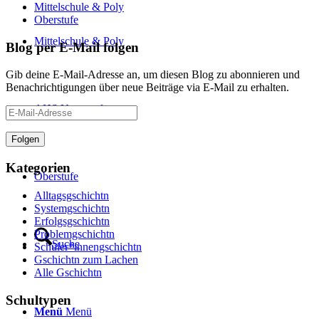
Mittelschule & Poly
Oberstufe
Mittelschule & Poly
Blog per E-Mail folgen
Gib deine E-Mail-Adresse an, um diesen Blog zu abonnieren und
Benachrichtigungen über neue Beiträge via E-Mail zu erhalten.
AHS Unterstufe
E-
Mail-
Adresse
Folgen
Kategorien
Oberstufe
Alltagsgschichtn
Systemgschichtn
Erfolgsgschichtn
Problemgschichtn
Suche
Schüler*innengschichtn
Gschichtn zum Lachen
Alle Gschichtn
Schultypen
Menü
Menü