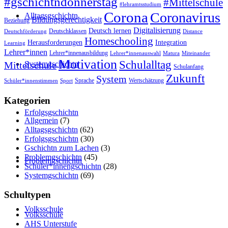
#gschichtndonnerstag
#Mittelschule
#lehramtsstudium
Corona
Coronavirus
Alltagsgschichtn
Bildungsgerechtigkeit
Beziehung
Digitalisierung
Deutsch lernen
Deutschklassen
Deutschförderung
Distance
Homeschooling
Herausforderungen
Integration
Learning
Lehrer*innen
Lehrer*innenausbildung
Lehrer*innenauswahl
Matura
Miteinander
Motivation
Schulalltag
Systemgschichtn
Mittelschule
Schulanfang
Zukunft
System
Sprache
Wertschätzung
Schüler*innenstimmen
Sport
Kategorien
Erfolgsgschichtn
Allgemein
(7)
Alltagsgschichtn
(62)
Erfolgsgschichtn
(30)
Gschichtn zum Lachen
(3)
Problemgschichtn
(45)
Problemgschichtn
Schüler*innengschichtn
(28)
Systemgschichtn
(69)
Schultypen
Volksschule
Volksschule
AHS Unterstufe