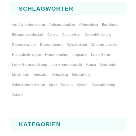
SCHLAGWÖRTER
#gschichtndonnerstag
#lehramtsstudium
#Mittelschule
Beziehung
Bildungsgerechtigkeit
Corona
Coronavirus
Deutschförderung
Deutschklassen
Deutsch lernen
Digitalisierung
Distance Learning
Herausforderungen
Homeschooling
Integration
Lehrer*innen
Lehrer*innenausbildung
Lehrer*innenauswahl
Matura
Miteinander
Mittelschule
Motivation
Schulalltag
Schulanfang
Schüler*innenstimmen
Sport
Sprache
System
Wertschätzung
Zukunft
KATEGORIEN