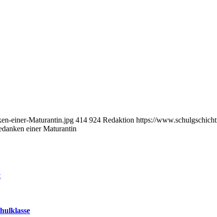
en-einer-Maturantin.jpg
414
924
Redaktion
https://www.schulgschicht
edanken einer Maturantin
t
hulklasse