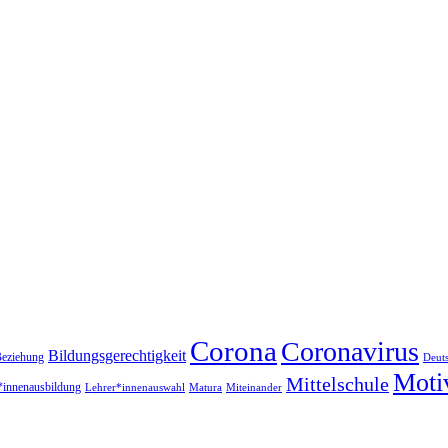
Corona
Coronavirus
Bildungsgerechtigkeit
eziehung
Deut
Moti
Mittelschule
*innenausbildung
Lehrer*innenauswahl
Matura
Miteinander