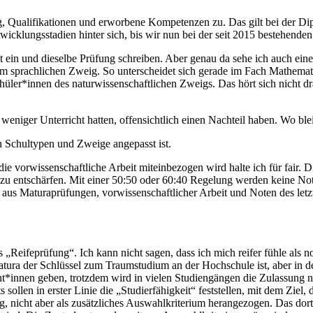
ng, Qualifikationen und erworbene Kompetenzen zu. Das gilt bei der 
ntwicklungsstadien hinter sich, bis wir nun bei der seit 2015 bestehen
eit ein und dieselbe Prüfung schreiben. Aber genau da sehe ich auch ei
 sprachlichen Zweig. So unterscheidet sich gerade im Fach Mathemati
üler*innen des naturwissenschaftlichen Zweigs. Das hört sich nicht dr
eniger Unterricht hatten, offensichtlich einen Nachteil haben. Wo ble
en Schultypen und Zweige angepasst ist.
die vorwissenschaftliche Arbeit miteinbezogen wird halte ich für fair. 
stem zu entschärfen. Mit einer 50:50 oder 60:40 Regelung werden keine N
aus Maturaprüfungen, vorwissenschaftlicher Arbeit und Noten des letzte
als „Reifeprüfung“. Ich kann nicht sagen, dass ich mich reifer fühle al
atura der Schlüssel zum Traumstudium an der Hochschule ist, aber in der
nt*innen geben, trotzdem wird in vielen Studiengängen die Zulassung n
ollen in erster Linie die „Studierfähigkeit“ feststellen, mit dem Ziel
, nicht aber als zusätzliches Auswahlkriterium herangezogen. Das dorti