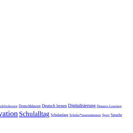
Digitalisierung
Deutsch lernen
Deutschklassen
schförderung
Distance Learning
vation
Schulalltag
Schulanfang
Sprache
Schüler*innenstimmen
Sport