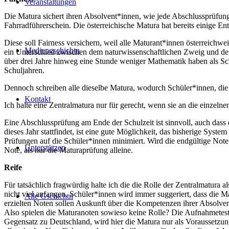
Veranstaltungen
Die Matura sichert ihren Absolvent*innen, wie jede Abschlussprüfu
Fahrradführerschein. Die österreichische Matura hat bereits einige E
Diese soll Fairness versichern, weil alle Maturant*innen österreichw
Mediengschichtn
ein Unterschied zwischen dem naturwissenschaftlichen Zweig und dem
über drei Jahre hinweg eine Stunde weniger Mathematik haben als Sch
Schuljahren.
Dennoch schreiben alle dieselbe Matura, wodurch Schüler*innen, die w
Kontakt
Ich halte eine Zentralmatura nur für gerecht, wenn sie an die einzeln
Eine Abschlussprüfung am Ende der Schulzeit ist sinnvoll, auch dass 
dieses Jahr stattfindet, ist eine gute Möglichkeit, das bisherige Sy
Prüfungen auf die Schüler*innen minimiert. Wird die endgültige Note 
Unterstützen
Note, als nur die Maturaprüfung alleine.
Reife
Für tatsächlich fragwürdig halte ich die die Rolle der Zentralmatura 
nicht viel anfangen. Schüler*innen wird immer suggeriert, dass die M
Alle Gschichtn
erzielten Noten sollen Auskunft über die Kompetenzen ihrer Absolve
Also spielen die Maturanoten sowieso keine Rolle? Die Aufnahmetests s
Gegensatz zu Deutschland, wird hier die Matura nur als Voraussetzung