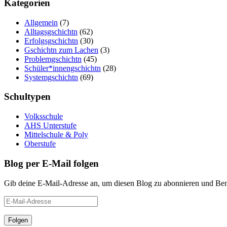
Kategorien
Allgemein
(7)
Alltagsgschichtn
(62)
Erfolgsgschichtn
(30)
Gschichtn zum Lachen
(3)
Problemgschichtn
(45)
Schüler*innengschichtn
(28)
Systemgschichtn
(69)
Schultypen
Volksschule
AHS Unterstufe
Mittelschule & Poly
Oberstufe
Blog per E-Mail folgen
Gib deine E-Mail-Adresse an, um diesen Blog zu abonnieren und Bena
E-
Mail-
Adresse
Folgen