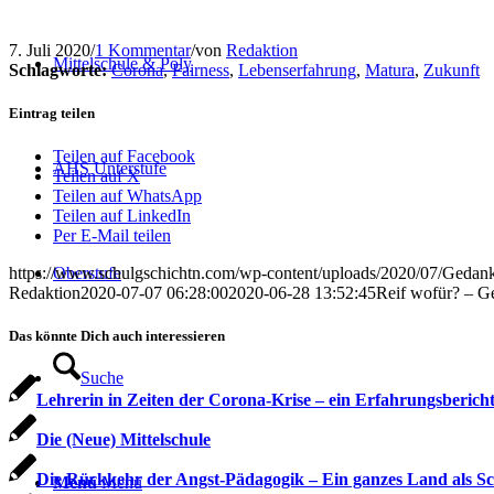
7. Juli 2020
/
1 Kommentar
/
von
Redaktion
Mittelschule & Poly
Schlagworte:
Corona
,
Fairness
,
Lebenserfahrung
,
Matura
,
Zukunft
Eintrag teilen
Teilen auf Facebook
AHS Unterstufe
Teilen auf X
Teilen auf WhatsApp
Teilen auf LinkedIn
Per E-Mail teilen
Oberstufe
https://www.schulgschichtn.com/wp-content/uploads/2020/07/Gedank
Redaktion
2020-07-07 06:28:00
2020-06-28 13:52:45
Reif wofür? – G
Das könnte Dich auch interessieren
Suche
Lehrerin in Zeiten der Corona-Krise – ein Erfahrungsberich
Die (Neue) Mittelschule
Die Rückkehr der Angst-Pädagogik – Ein ganzes Land als Sc
Menü
Menü