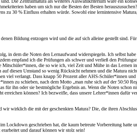
g sind. Die Zentralmatura als weiteres Auswahlkriterium wäre ein konseq
ekriterien haben um sich nur die Besten der Besten herauszusuchen? Ic
ens zu 30 % Einfluss erhalten würde. Sowohl eine lernintensive Matura,
 denen Bildung entzogen wird und die auf sich alleine gestellt sind. F
folg, in dem die Noten den Lernaufwand widerspiegeln. Ich selbst habe 
 trotzdem empfand ich die Prüfungen als schwer und verließ den Prüfu
ne Mitschüler*innen, die so wie ich, viel Zeit und Mühe in das Lernen 
n auf diesen Umstand so wenig Rücksicht nehmen und die Matura nich
sschen viel verlangt. Dass knapp 50 Prozent aller AHS-Schüler*innen 
er*innen zu schieben, nach dem Motto „man ruhe sich auf der 50:50 Re
 das für ihn oder sie bestmögliche Ergebnis an. Wenn die Noten schon n
ht erreichen können? Ich bezweifle, dass unsere Lehrer*innen dafür vera
 wir wirklich die mit der geschenkten Matura? Die, die ihren Abschl
 im Lockdown geschrieben hat, die kaum betreute Vorbereitung hatte un
erarbeitet und darauf können wir stolz sein!