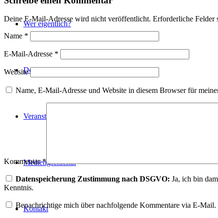
Schreibe einen Kommentar
Deine E-Mail-Adresse wird nicht veröffentlicht.
Erforderliche Felder 
Wer eigentlich?
Name
*
E-Mail-Adresse
*
Deine Gschicht!
Website
Name, E-Mail-Adresse und Website in diesem Browser für meine
Veranstaltungen
Kommentar
*
Mediengschichtn
Datenspeicherung Zustimmung nach DSGVO:
Ja, ich bin da
Kenntnis.
Benachrichtige mich über nachfolgende Kommentare via E-Mail.
Kontakt