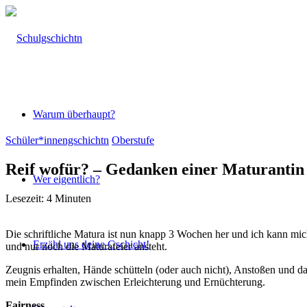
Warum überhaupt?
Schüler*innengschichtn
Oberstufe
Reif wofür? – Gedanken einer Maturantin
Wer eigentlich?
Lesezeit:
4
Minuten
Die schriftliche Matura ist nun knapp 3 Wochen her und ich kann mich 
Erzähl uns deine Gschicht!
und nur noch die Maturafeier ansteht.
Zeugnis erhalten, Hände schütteln (oder auch nicht), Anstoßen und da
mein Empfinden zwischen Erleichterung und Ernüchterung.
Fairness