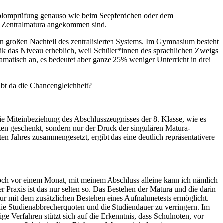
Diplomprüfung genauso wie beim Seepferdchen oder dem
den Zentralmatura angekommen sind.
nen großen Nachteil des zentralisierten Systems. Im Gymnasium besteht
k das Niveau erheblich, weil Schüler*innen des sprachlichen Zweigs
amatisch an, es bedeutet aber ganze 25% weniger Unterricht in drei
ibt da die Chancengleichheit?
Die Miteinbeziehung des Abschlusszeugnisses der 8. Klasse, wie es
oten geschenkt, sondern nur der Druck der singulären Matura-
n Jahres zusammengesetzt, ergibt das eine deutlich repräsentativere
s noch vor einem Monat, mit meinem Abschluss alleine kann ich nämlich
 Praxis ist das nur selten so. Das Bestehen der Matura und die darin
ur mit dem zusätzlichen Bestehen eines Aufnahmetests ermöglicht.
, die Studienabbrecherquoten und die Studiendauer zu verringern. Im
ge Verfahren stützt sich auf die Erkenntnis, dass Schulnoten, vor