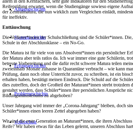
allem in den Kernfächern, sehr gute Indikatoren für den Studienerfol
Reifeprüfung erwartet, wenn die Studiengänge sowieso eigene Aufnahm
Alltagsgschichtn
der Zentralmatura, die nun wirklich zum Vergleichen einlädt, mindest
für ineffektiv.
Enttäuschung
Die Verlierer*innen der Schulschließung sind die Schüler*innen. Die,
Systemgschichtn
Schule in der Abschlussklasse – ein No-Go.
Die Matura ist für viele von uns Absolvent*innen ein persönlicher Er
der Matura aber teils ratlos da. Ich war immer eine gute Schülerin,
betreute Vorbereitung und die dafür recht schwere Matura teilen mei
Erfolgsgschichtn
zweieinhalb Monate zuhause in Quarantäne verbracht – wie kann ma
Prüfung, dann noch ohne Unterricht zuvor, zu schreiben, ist ein bi
erhalten haben, bestätigt meinen Eindruck. Die Schuld auf die Schül
dies zutreffen, doch der Großteil der Maturant*innen strebt trotzdem
gestaltet werden, dass Schüler*innen ihre persönlichen Ansprüche nic
Problemgschichtn
Bildungsministeriums zu abgehoben?
Unser Jahrgang wird immer der „Corona-Jahrgang“ bleiben, doch sind
Schüler*innen einen leeren Zettel abgegeben haben?
Wir sind die erste Generation an Maturant*innen, die ihren Abschluss
Volksschule
Reife? Wir haben etwas für das Leben gelernt, unseren Abschluss hart 