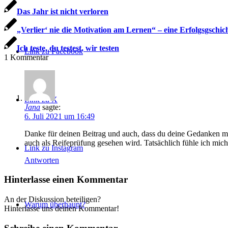
Das Jahr ist nicht verloren
„Verlier‘ nie die Motivation am Lernen“ – eine Erfolgsgschic
Ich teste, du testest, wir testen
Link zu Facebook
1
Kommentar
Link zu X
Jana
sagte:
6. Juli 2021 um 16:49
Danke für deinen Beitrag und auch, dass du deine Gedanken mit 
auch als Reifeprüfung gesehen wird. Tatsächlich fühle ich mich
Link zu Instagram
Antworten
Hinterlasse einen Kommentar
An der Diskussion beteiligen?
Warum überhaupt?
Hinterlasse uns deinen Kommentar!