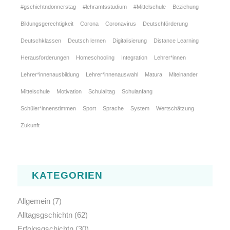
#gschichtndonnerstag
#lehramtsstudium
#Mittelschule
Beziehung
Bildungsgerechtigkeit
Corona
Coronavirus
Deutschförderung
Deutschklassen
Deutsch lernen
Digitalisierung
Distance Learning
Herausforderungen
Homeschooling
Integration
Lehrer*innen
Lehrer*innenausbildung
Lehrer*innenauswahl
Matura
Miteinander
Mittelschule
Motivation
Schulalltag
Schulanfang
Schüler*innenstimmen
Sport
Sprache
System
Wertschätzung
Zukunft
KATEGORIEN
Allgemein
(7)
Alltagsgschichtn
(62)
Erfolgsgschichtn
(30)