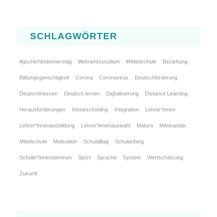
SCHLAGWÖRTER
#gschichtndonnerstag
#lehramtsstudium
#Mittelschule
Beziehung
Bildungsgerechtigkeit
Corona
Coronavirus
Deutschförderung
Deutschklassen
Deutsch lernen
Digitalisierung
Distance Learning
Herausforderungen
Homeschooling
Integration
Lehrer*innen
Lehrer*innenausbildung
Lehrer*innenauswahl
Matura
Miteinander
Mittelschule
Motivation
Schulalltag
Schulanfang
Schüler*innenstimmen
Sport
Sprache
System
Wertschätzung
Zukunft