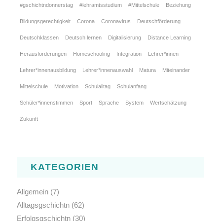
#gschichtndonnerstag
#lehramtsstudium
#Mittelschule
Beziehung
Bildungsgerechtigkeit
Corona
Coronavirus
Deutschförderung
Deutschklassen
Deutsch lernen
Digitalisierung
Distance Learning
Herausforderungen
Homeschooling
Integration
Lehrer*innen
Lehrer*innenausbildung
Lehrer*innenauswahl
Matura
Miteinander
Mittelschule
Motivation
Schulalltag
Schulanfang
Schüler*innenstimmen
Sport
Sprache
System
Wertschätzung
Zukunft
KATEGORIEN
Allgemein
(7)
Alltagsgschichtn
(62)
Erfolgsgschichtn
(30)