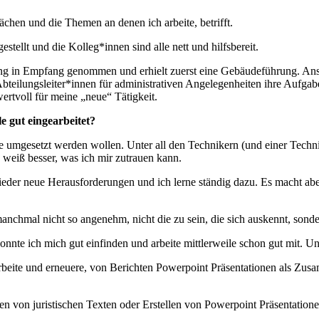
hen und die Themen an denen ich arbeite, betrifft.
stellt und die Kolleg*innen sind alle nett und hilfsbereit.
ung in Empfang genommen und erhielt zuerst eine Gebäudeführung. Ans
teilungsleiter*innen für administrativen Angelegenheiten ihre Aufgaben
wertvoll für meine „neue“ Tätigkeit.
e gut eingearbeitet?
ie umgesetzt werden wollen. Unter all den Technikern (und einer Technike
 weiß besser, was ich mir zutrauen kann.
wieder neue Herausforderungen und ich lerne ständig dazu. Es macht ab
nchmal nicht so angenehm, nicht die zu sein, die sich auskennt, sonde
nnte ich mich gut einfinden und arbeite mittlerweile schon gut mit. Un
eite und erneuere, von Berichten Powerpoint Präsentationen als Zusam
sen von juristischen Texten oder Erstellen von Powerpoint Präsentation