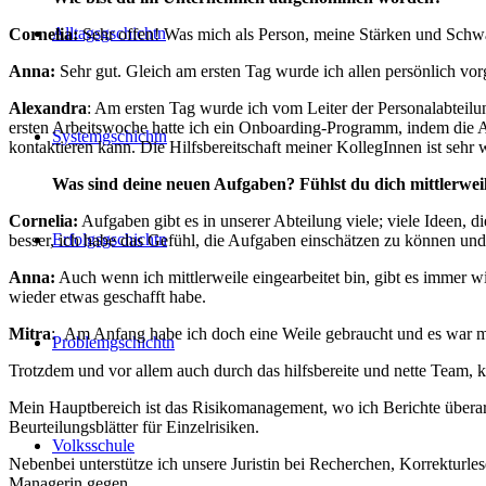
Alltagsgschichtn
Cornelia:
Sehr offen! Was mich als Person, meine Stärken und Schwäc
Anna:
Sehr gut. Gleich am ersten Tag wurde ich allen persönlich vorge
Alexandra
: Am ersten Tag wurde ich vom Leiter der Personalabteil
ersten Arbeitswoche hatte ich ein Onboarding-Programm, indem die Ab
Systemgschichtn
kontaktieren kann. Die Hilfsbereitschaft meiner KollegInnen ist sehr 
Was sind deine neuen Aufgaben? Fühlst du dich mittlerweil
Cornelia:
Aufgaben gibt es in unserer Abteilung viele; viele Ideen, d
Erfolgsgschichtn
besser, ich habe das Gefühl, die Aufgaben einschätzen zu können und
Anna:
Auch wenn ich mittlerweile eingearbeitet bin, gibt es immer 
wieder etwas geschafft habe.
Mitra
: Am Anfang habe ich doch eine Weile gebraucht und es war ma
Problemgschichtn
Trotzdem und vor allem auch durch das hilfsbereite und nette Team, ko
Mein Hauptbereich ist das Risikomanagement, wo ich Berichte überarb
Beurteilungsblätter für Einzelrisiken.
Volksschule
Nebenbei unterstütze ich unsere Juristin bei Recherchen, Korrekturle
Managerin gegen.