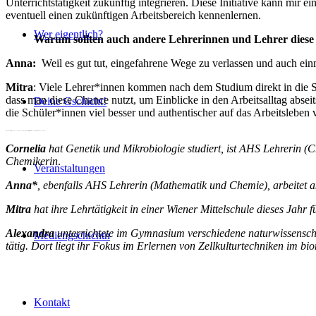
Unterrichtstätigkeit zukünftig integrieren. Diese Initiative kann mi
eventuell einen zukünftigen Arbeitsbereich kennenlernen.
Wer eigentlich?
Warum sollten auch andere Lehrerinnen und Lehrer dies
Anna:
Weil es gut tut, eingefahrene Wege zu verlassen und auch e
Mitra
: Viele Lehrer*innen kommen nach dem Studium direkt in die Sc
dass man diese Chance nutzt, um Einblicke in den Arbeitsalltag absei
Deine Gschicht!
die Schüler*innen viel besser und authentischer auf das Arbeitsleben 
Alexandra:
Mit diesem Projekt können Lehrer*nnen neue Impulse für ihre Unterrichtstätigkeit erhalten und ihre Offenheit für Veränderungen bewahren.
Cornelia
hat Genetik und Mikrobiologie studiert, ist AHS Lehrerin 
Chemikerin
.
Veranstaltungen
Anna*
, ebenfalls AHS Lehrerin (Mathematik und Chemie), arbeitet a
Mitra
hat ihre Lehrtätigkeit in einer Wiener Mittelschule dieses Jahr
Alexandra
unterrichtete im Gymnasium verschiedene naturwissenscha
Mediengschichtn
tätig. Dort liegt ihr Fokus im Erlernen von Zellkulturtechniken i
Kontakt