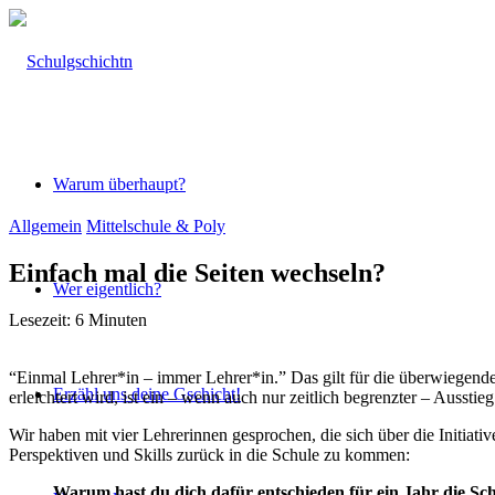
Warum überhaupt?
Allgemein
Mittelschule & Poly
Einfach mal die Seiten wechseln?
Wer eigentlich?
Lesezeit:
6
Minuten
“Einmal Lehrer*in – immer Lehrer*in.” Das gilt für die überwiegend
Erzähl uns deine Gschicht!
erleichtert wird, ist ein – wenn auch nur zeitlich begrenzter – Ausst
Wir haben mit vier Lehrerinnen gesprochen, die sich über die Initiat
Perspektiven und Skills zurück in die Schule zu kommen:
Warum hast du dich dafür entschieden für ein Jahr die Sch