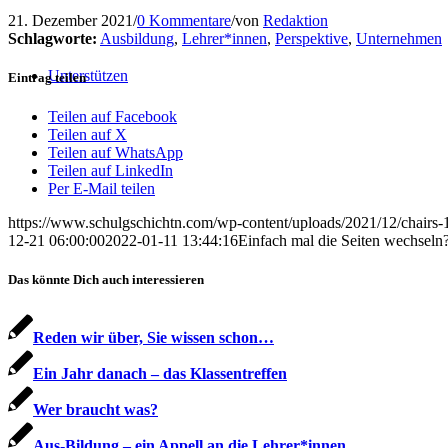
21. Dezember 2021
/
0 Kommentare
/
von
Redaktion
Schlagworte:
Ausbildung
,
Lehrer*innen
,
Perspektive
,
Unternehmen
Unterstützen
Eintrag teilen
Teilen auf Facebook
Teilen auf X
Teilen auf WhatsApp
Teilen auf LinkedIn
Per E-Mail teilen
https://www.schulgschichtn.com/wp-content/uploads/2021/12/chairs-1
12-21 06:00:00
2022-01-11 13:44:16
Einfach mal die Seiten wechseln
Das könnte Dich auch interessieren
Reden wir über, Sie wissen schon…
Ein Jahr danach – das Klassentreffen
Wer braucht was?
Aus-Bildung – ein Appell an die Lehrer*innen