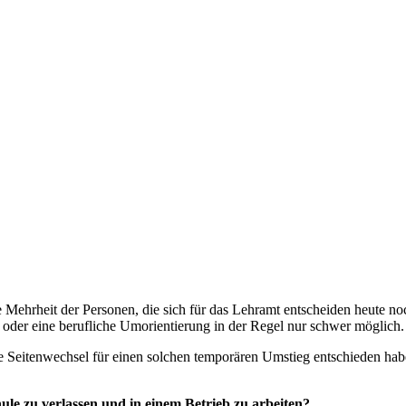
e Mehrheit der Personen, die sich für das Lehramt entscheiden heute
ieg oder eine berufliche Umorientierung in der Regel nur schwer möglich
ive Seitenwechsel für einen solchen temporären Umstieg entschieden hab
ule zu verlassen und in einem Betrieb zu arbeiten?