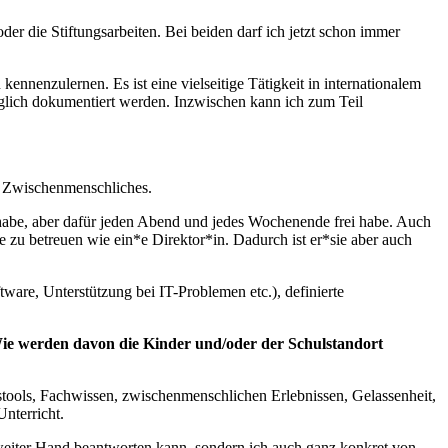
r die Stiftungsarbeiten. Bei beiden darf ich jetzt schon immer
nnenzulernen. Es ist eine vielseitige Tätigkeit in internationalem
täglich dokumentiert werden. Inzwischen kann ich zum Teil
er Zwischenmenschliches.
 habe, aber dafür jeden Abend und jedes Wochenende frei habe. Auch
ute zu betreuen wie ein*e Direktor*in. Dadurch ist er*sie aber auch
tware, Unterstützung bei IT-Problemen etc.), definierte
Wie werden davon die Kinder und/oder der Schulstandort
gstools, Fachwissen, zwischenmenschlichen Erlebnissen, Gelassenheit,
nterricht.
weiter Hand beantworten kann, sondern ich auch ganz konkret von