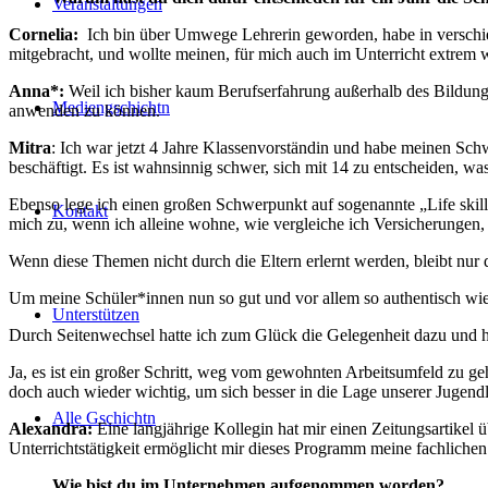
Veranstaltungen
Cornelia:
Ich bin über Umwege Lehrerin geworden, habe in verschied
mitgebracht, und wollte meinen, für mich auch im Unterricht extrem 
Anna*:
Weil ich bisher kaum Berufserfahrung außerhalb des Bildung
Mediengschichtn
anwenden zu können.
Mitra
: Ich war jetzt 4 Jahre Klassenvorständin und habe meinen Schwe
beschäftigt. Es ist wahnsinnig schwer, sich mit 14 zu entscheiden, wa
Ebenso lege ich einen großen Schwerpunkt auf sogenannte „Life ski
Kontakt
mich zu, wenn ich alleine wohne, wie vergleiche ich Versicherungen,
Wenn diese Themen nicht durch die Eltern erlernt werden, bleibt nur 
Um meine Schüler*innen nun so gut und vor allem so authentisch wie m
Unterstützen
Durch Seitenwechsel hatte ich zum Glück die Gelegenheit dazu und 
Ja, es ist ein großer Schritt, weg vom gewohnten Arbeitsumfeld zu ge
doch auch wieder wichtig, um sich besser in die Lage unserer Jugend
Alle Gschichtn
Alexandra:
Eine langjährige Kollegin hat mir einen Zeitungsartikel ü
Unterrichtstätigkeit ermöglicht mir dieses Programm meine fachlich
Wie bist du im Unternehmen aufgenommen worden?