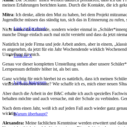
meinen Erfahrungen berichten kann. Durch die Kontakte, die ich geknü
Mitra
: Ich denke, allein den Mut zu haben, bei dem Projekt mitzumac
Jugendliche müssen das ständig tun, sich das in Erinnerung zu rufen, 
Link zu Facebook
Nicht immer die Lehrende, sondern wieder einmal in „Schüler*innenpos
manche Dinge einfach auch mal nicht versteht und dass da jetzt nieman
Natürlich ist jede Firma und jede Arbeit anders, aber in einem, „klass
es angenehm, da jetzt für ein Jahr Wochendende wirklich Wochenende i
Umstellung für mich.
Link zu X
Genau vor dieser kompletten Umstellung stehen aber unsere Schüler*
Lernpensum definitiv höher ist, als bei uns.
Ganz wichtig für mich hierbei ist es natürlich, dass ich meinen Sch
Link zu Instagram
vielleicht brauchen könnte? Wie schaffe ich es, mich einer neuen SIt
Aber durch die Arbeit in der B&C erhalte ich auch spezielles Fachwiss
behalten möchte und auch versuche, mit der Schule zu verbinden. Gera
Nach dem einen Jahr, weiß ich auf jeden Fall auch wieder ganz genau,
wichtig.
Warum überhaupt?
Alexandra:
Meine fachlichen Kenntnisse werden erweitert und dadur