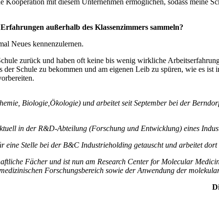
r eine Kooperation mit diesem Unternehmen ermöglichen, sodass meine S
e Erfahrungen außerhalb des Klassenzimmers sammeln?
inmal Neues kennenzulernen.
hule zurück und haben oft keine bis wenig wirkliche Arbeitserfahrung 
ts der Schule zu bekommen und am eigenen Leib zu spüren, wie es ist i
vorbereiten.
(Chemie, Biologie,Ökologie) und arbeitet seit September bei der Bern
ktuell in der R&D-Abteilung (Forschung und Entwicklung) eines Indust
 für eine Stelle bei der B&C Industrieholding getauscht und arbeitet do
ftliche Fächer und ist nun am Research Center for Molecular Medicin
m biomedizinischen Forschungsbereich sowie der Anwendung der molek
D