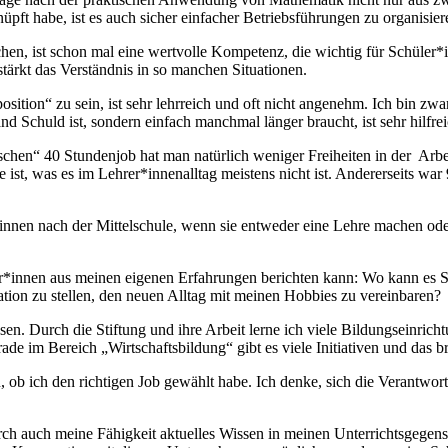
pft habe, ist es auch sicher einfacher Betriebsführungen zu organisier
hen, ist schon mal eine wertvolle Kompetenz, die wichtig für Schüler*in
stärkt das Verständnis in so manchen Situationen.
ition“ zu sein, ist sehr lehrreich und oft nicht angenehm. Ich bin zwar
d Schuld ist, sondern einfach manchmal länger braucht, ist sehr hilfre
ischen“ 40 Stundenjob hat man natürlich weniger Freiheiten in der Arbeit
st, was es im Lehrer*innenalltag meistens nicht ist. Andererseits war
innen nach der Mittelschule, wenn sie entweder eine Lehre machen od
üler*innen aus meinen eigenen Erfahrungen berichten kann: Wo kann es 
uation zu stellen, den neuen Alltag mit meinen Hobbies zu vereinbaren?
en. Durch die Stiftung und ihre Arbeit lerne ich viele Bildungseinricht
de im Bereich „Wirtschaftsbildung“ gibt es viele Initiativen und das b
 ob ich den richtigen Job gewählt habe. Ich denke, sich die Verantwor
ch auch meine Fähigkeit aktuelles Wissen in meinen Unterrichtsgegens