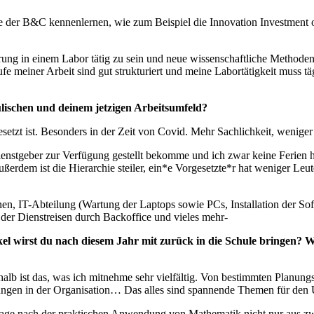
e der B&C kennenlernen, wie zum Beispiel die Innovation Investment ode
ng in einem Labor tätig zu sein und neue wissenschaftliche Methoden ke
fe meiner Arbeit sind gut strukturiert und meine Labortätigkeit muss 
ulischen und deinem jetzigen Arbeitsumfeld?
esetzt ist. Besonders in der Zeit von Covid. Mehr Sachlichkeit, wenig
ienstgeber zur Verfügung gestellt bekomme und ich zwar keine Ferien
 Außerdem ist die Hierarchie steiler, ein*e Vorgesetzte*r hat weniger Le
nnen, IT-Abteilung (Wartung der Laptops sowie PCs, Installation der Sof
der Dienstreisen durch Backoffice und vieles mehr-
l wirst du nach diesem Jahr mit zurück in die Schule bringen? 
halb ist das, was ich mitnehme sehr vielfältig. Von bestimmten Planun
rungen in der Organisation… Das alles sind spannende Themen für den U
Frage nach der praktischen Anwendung von Mathematik nicht nur aus z