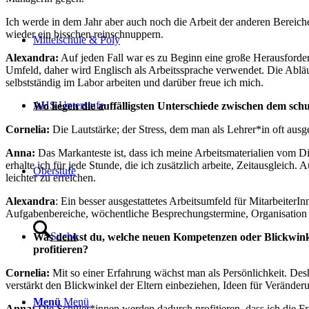
Ich werde in dem Jahr aber auch noch die Arbeit der anderen Bereich
wieder ein bisschen reinschnuppern.
Mittelschule & Poly
Alexandra:
Auf jeden Fall war es zu Beginn eine große Herausforderu
Umfeld, daher wird Englisch als Arbeitssprache verwendet. Die Abläu
selbstständig im Labor arbeiten und darüber freue ich mich.
AHS Unterstufe
Wo liegen die auffälligsten Unterschiede zwischen dem sch
Cornelia:
Die Lautstärke; der Stress, dem man als Lehrer*in oft ausg
Anna:
Das Markanteste ist, dass ich meine Arbeitsmaterialien vom D
erhalte ich für jede Stunde, die ich zusätzlich arbeite, Zeitausgleich.
Oberstufe
leichter zu erreichen.
Alexandra
: Ein besser ausgestattetes Arbeitsumfeld für MitarbeiterI
Aufgabenbereiche, wöchentliche Besprechungstermine, Organisation 
Suche
Was denkst du, welche neuen Kompetenzen oder Blickwinke
profitieren?
Cornelia:
Mit so einer Erfahrung wächst man als Persönlichkeit. Des
verstärkt den Blickwinkel der Eltern einbeziehen, Ideen für Verände
Menü
Menü
Anna:
Die Schüler*innen werden dadurch profitieren, dass ich die 