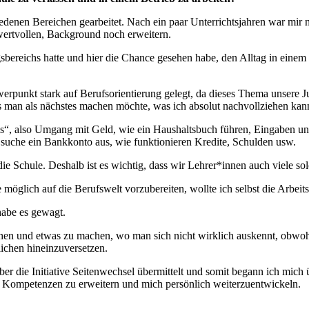
enen Bereichen gearbeitet. Nach ein paar Unterrichtsjahren war mir 
wertvollen, Background noch erweitern.
sbereichs hatte und hier die Chance gesehen habe, den Alltag in eine
rpunkt stark auf Berufsorientierung gelegt, da dieses Thema unsere Jug
s man als nächstes machen möchte, was ich absolut nachvollziehen kann.
lls“, also Umgang mit Geld, wie ein Haushaltsbuch führen, Eingaben
 suche ein Bankkonto aus, wie funktionieren Kredite, Schulden usw.
die Schule. Deshalb ist es wichtig, dass wir Lehrer*innen auch viele s
öglich auf die Berufswelt vorzubereiten, wollte ich selbst die Arbeit
habe es gewagt.
hen und etwas zu machen, wo man sich nicht wirklich auskennt, obwohl m
lichen hineinzuversetzen.
ber die Initiative Seitenwechsel übermittelt und somit begann ich mich 
en Kompetenzen zu erweitern und mich persönlich weiterzuentwickeln.