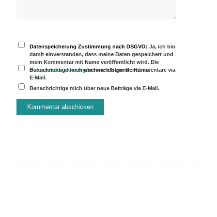
Datenspeicherung Zustimmung nach DSGVO:
Ja, ich bin
damit einverstanden, dass meine Daten gespeichert und
mein Kommentar mit Name veröffentlicht wird. Die
Datenschutzerklärung
Benachrichtige mich über nachfolgende Kommentare via
nehme ich zur Kenntnis.
E-Mail.
Benachrichtige mich über neue Beiträge via E-Mail.