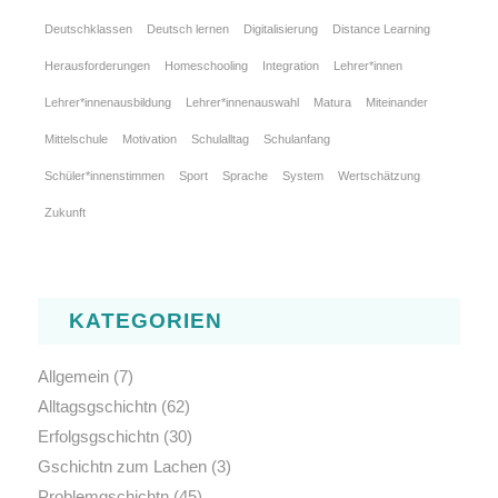
Deutschklassen
Deutsch lernen
Digitalisierung
Distance Learning
Herausforderungen
Homeschooling
Integration
Lehrer*innen
Lehrer*innenausbildung
Lehrer*innenauswahl
Matura
Miteinander
Mittelschule
Motivation
Schulalltag
Schulanfang
Schüler*innenstimmen
Sport
Sprache
System
Wertschätzung
Zukunft
KATEGORIEN
Allgemein
(7)
Alltagsgschichtn
(62)
Erfolgsgschichtn
(30)
Gschichtn zum Lachen
(3)
Problemgschichtn
(45)