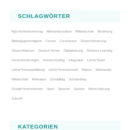
SCHLAGWÖRTER
#gschichtndonnerstag
#lehramtsstudium
#Mittelschule
Beziehung
Bildungsgerechtigkeit
Corona
Coronavirus
Deutschförderung
Deutschklassen
Deutsch lernen
Digitalisierung
Distance Learning
Herausforderungen
Homeschooling
Integration
Lehrer*innen
Lehrer*innenausbildung
Lehrer*innenauswahl
Matura
Miteinander
Mittelschule
Motivation
Schulalltag
Schulanfang
Schüler*innenstimmen
Sport
Sprache
System
Wertschätzung
Zukunft
KATEGORIEN