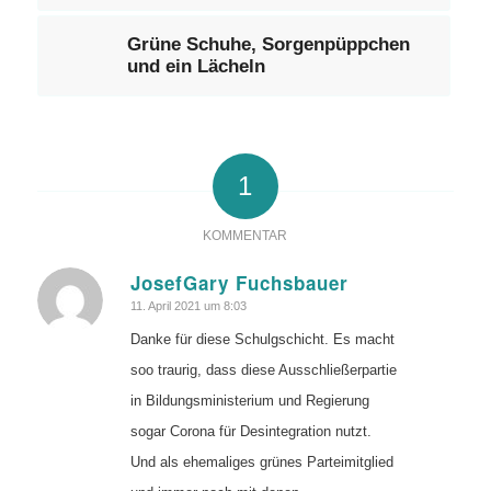
Grüne Schuhe, Sorgenpüppchen
und ein Lächeln
1
KOMMENTAR
JosefGary Fuchsbauer
sagte:
11. April 2021 um 8:03
Danke für diese Schulgschicht. Es macht
soo traurig, dass diese Ausschließerpartie
in Bildungsministerium und Regierung
sogar Corona für Desintegration nutzt.
Und als ehemaliges grünes Parteimitglied