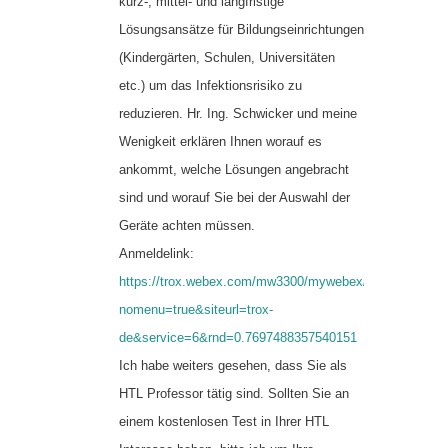
kurz-, mittel- und langfristige
Lösungsansätze für Bildungseinrichtungen
(Kindergärten, Schulen, Universitäten
etc.) um das Infektionsrisiko zu
reduzieren. Hr. Ing. Schwicker und meine
Wenigkeit erklären Ihnen worauf es
ankommt, welche Lösungen angebracht
sind und worauf Sie bei der Auswahl der
Geräte achten müssen.
Anmeldelink:
https://trox.webex.com/mw3300/mywebex/default.do?
nomenu=true&siteurl=trox-
de&service=6&rnd=0.7697488357540151
Ich habe weiters gesehen, dass Sie als
HTL Professor tätig sind. Sollten Sie an
einem kostenlosen Test in Ihrer HTL