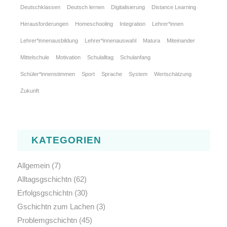
Deutschklassen
Deutsch lernen
Digitalisierung
Distance Learning
Herausforderungen
Homeschooling
Integration
Lehrer*innen
Lehrer*innenausbildung
Lehrer*innenauswahl
Matura
Miteinander
Mittelschule
Motivation
Schulalltag
Schulanfang
Schüler*innenstimmen
Sport
Sprache
System
Wertschätzung
Zukunft
KATEGORIEN
Allgemein
(7)
Alltagsgschichtn
(62)
Erfolgsgschichtn
(30)
Gschichtn zum Lachen
(3)
Problemgschichtn
(45)