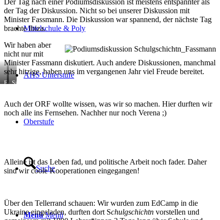
Der Tag nach einer Podiumsdiskussion ist meistens entspannter als
der Tag der Diskussion. Nicht so bei unserer Diskussion mit
Minister Fassmann. Die Diskussion war spannend, der nächste Tag
brachte Ibiza.
Mittelschule & Poly
Wir haben aber
nicht nur mit
Minister Fassmann diskutiert. Auch andere Diskussionen, manchmal
sehr hitzige, haben uns im vergangenen Jahr viel Freude bereitet.
AHS Unterstufe
Felix
Simone
diskutiert
diskutiert
in
im
Auch der ORF wollte wissen, was wir so machen. Hier durften wir
der
AkademikerInnenverband
noch alle ins Fernsehen. Nachher nur noch Verena ;)
Ankerbrotfabrik
Oberstufe
Alleine ist das Leben fad, und politische Arbeit noch fader. Daher
Suche
sind wir coole Kooperationen eingegangen!
Über den Tellerrand schauen: Wir wurden zum EdCamp in die
Ukraine eingeladen, durften dort S
chulgschichtn
vorstellen und
Menü
Menü