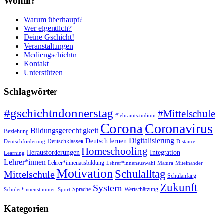
Wohin?
Warum überhaupt?
Wer eigentlich?
Deine Gschicht!
Veranstaltungen
Mediengschichtn
Kontakt
Unterstützen
Schlagwörter
#gschichtndonnerstag
#Mittelschule
#lehramtsstudium
Corona
Coronavirus
Bildungsgerechtigkeit
Beziehung
Digitalisierung
Deutsch lernen
Deutschklassen
Deutschförderung
Distance
Homeschooling
Herausforderungen
Integration
Learning
Lehrer*innen
Lehrer*innenausbildung
Lehrer*innenauswahl
Matura
Miteinander
Motivation
Schulalltag
Mittelschule
Schulanfang
Zukunft
System
Sprache
Wertschätzung
Schüler*innenstimmen
Sport
Kategorien