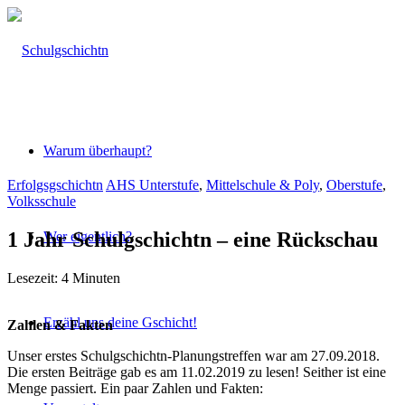
Warum überhaupt?
Erfolgsgschichtn
AHS Unterstufe
,
Mittelschule & Poly
,
Oberstufe
,
Volksschule
1 Jahr Schulgschichtn – eine Rückschau
Wer eigentlich?
Lesezeit:
4
Minuten
Erzähl uns deine Gschicht!
Zahlen & Fakten
Unser erstes Schulgschichtn-Planungstreffen war am 27.09.2018.
Die ersten Beiträge gab es am 11.02.2019 zu lesen! Seither ist eine
Menge passiert. Ein paar Zahlen und Fakten: