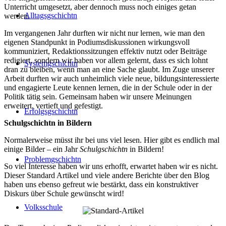
Unterricht umgesetzt, aber dennoch muss noch einiges getan
Alltagsgschichtn
werden.
Im vergangenen Jahr durften wir nicht nur lernen, wie man den
eigenen Standpunkt in Podiumsdiskussionen wirkungsvoll
kommuniziert, Redaktionssitzungen effektiv nutzt oder Beiträge
redigiert, sondern wir haben vor allem gelernt, dass es sich lohnt
Systemgschichtn
dran zu bleiben, wenn man an eine Sache glaubt. Im Zuge unserer
Arbeit durften wir auch unheimlich viele neue, bildungsinteressierte
und engagierte Leute kennen lernen, die in der Schule oder in der
Politik tätig sein. Gemeinsam haben wir unsere Meinungen
erweitert, vertieft und gefestigt.
Erfolgsgschichtn
Schulgschichtn in Bildern
Normalerweise müsst ihr bei uns viel lesen. Hier gibt es endlich mal
einige Bilder – ein Jahr
Schulgschichtn
in Bildern!
Problemgschichtn
So viel Interesse haben wir uns erhofft, erwartet haben wir es nicht.
Dieser Standard Artikel und viele andere Berichte über den Blog
haben uns ebenso gefreut wie bestärkt, dass ein konstruktiver
Diskurs über Schule gewünscht wird!
Volksschule