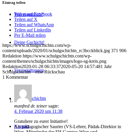
Eintrag teilen
Teilen auf Facebook
Wer eigentlich?
Teilen auf X
Teilen auf WhatsApp
Teilen auf LinkedIn
Per E-Mail teilen
Deine Gschicht!
https://www.schulgschichtn.com/wp-
content/uploads/2020/01/schulgschichtn_rc3bcckblick.jpg
371
906
Redaktion
https://www.schulgschichtn.com/wp-
content/themes/schulgschichtn/images/logo-sg-kreis.png
Redaktion
2020-01-28 06:33:37
2020-05-20 14:57:48
1 Jahr
Veranstaltungen
Schulgschichtn – eine Rückschau
1
Kommentar
Mediengschichtn
manfred dr. teiner
sagte:
4. Februar 2020 um 11:38
Gratuliere zu eurer Initiative!
Kontakt
Als pädagogischer Saurier (VS-Lehrer, Pädak-Direktor in
Wien, Mitgründer der FH Campus Wien und