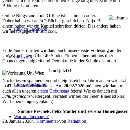
gemeinsam mit 1000 Lehrer*innen 3 Tage lang über Schule und
Bildung diskutieren.
Online Blogs sind cool. Offline ist fast noch cooler.
Daher haben wir auch 2 Bücher geschrieben. Naja. Bei
einem haben wir ein Kapitel schreiben dürfen. Das andere haben
Link zu Facebook
wir herausgegeben! Still cool.
Ende Jänner durften wir dann auch unsere erste Vorlesung an der
Uni Wien halten. Über 40 Student*innen haben mit uns über
Link zu X
Chancengerechtigkeit und Demokratie in der Schule diskutiert!
Und jetzt?!
Nach diesem spannenden und ereignisreichen Jahr machen wir jetzt
Link zu Instagram
mal bis Ende Februar Pause. Am
20.02.2020
möchten wir dann mit
euch allen unseren
ersten Geburtstag
feiern! Wie es danach mit
Schulgschichtn
weitergeht, verraten wir bei der Feier. Eines ist klar:
Wir haben einiges geplant ;)
Simone Peschek, Felix Stadler und Verena Hohengasser
Warum überhaupt?
28. Januar 2020
/
1 Kommentar
/
von
Redaktion