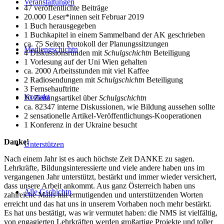
Veranstaltungen
47 veröffentlichte Beiträge
20.000 Leser*innen seit Februar 2019
1 Buch herausgegeben
1 Buchkapitel in einem Sammelband der AK geschrieben
ca. 75 Seiten Protokoll der Planungssitzungen
Mediengschichtn
4 Diskussionsrunden mit
Schulgschichtn
Beteiligung
1 Vorlesung auf der Uni Wien gehalten
ca. 2000 Arbeitsstunden mit viel Kaffee
2 Radiosendungen mit
Schulgschichtn
Beteiligung
3 Fernsehauftritte
Kontakt
10 Zeitungsartikel über
Schulgschichtn
ca. 82347 interne Diskussionen, wie Bildung aussehen sollte
2 sensationelle Artikel-Veröffentlichungs-Kooperationen
1 Konferenz in der Ukraine besucht
Danke!
Unterstützen
Nach einem Jahr ist es auch höchste Zeit DANKE zu sagen.
Lehrkräfte, Bildungsinteressierte und viele andere haben uns im
vergangenen Jahr unterstützt, bestärkt und immer wieder versichert,
dass unsere Arbeit ankommt. Aus ganz Österreich haben uns
Alle Gschichtn
zahlreiche Mails mit ermutigenden und unterstützenden Worten
erreicht und das hat uns in unserem Vorhaben noch mehr bestärkt.
Es hat uns bestätigt, was wir vermutet haben: die NMS ist vielfältig,
von engagierten Lehrkräften werden großartige Projekte und toller